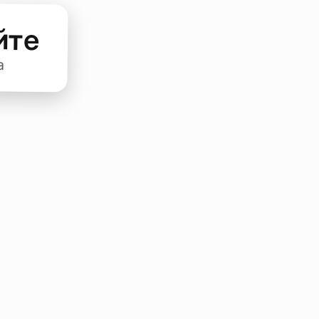
йте
а