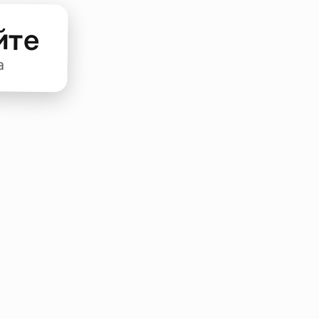
йте
а