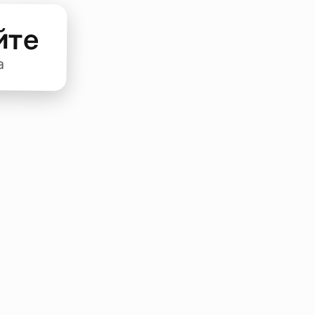
йте
а