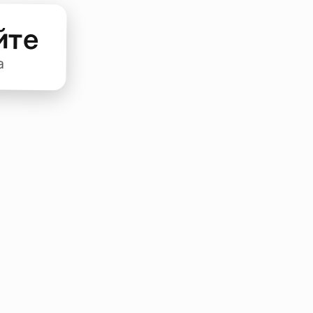
йте
а