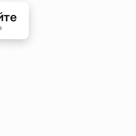
йте
а