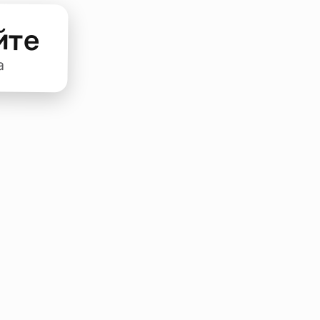
йте
а