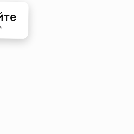
йте
а