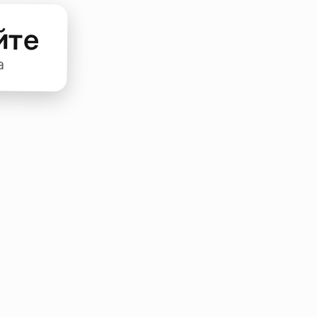
йте
а