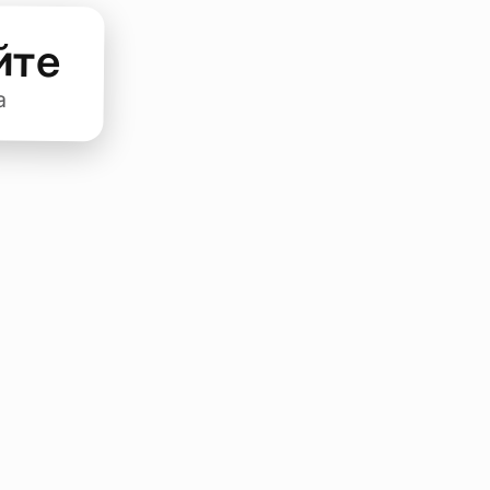
йте
а