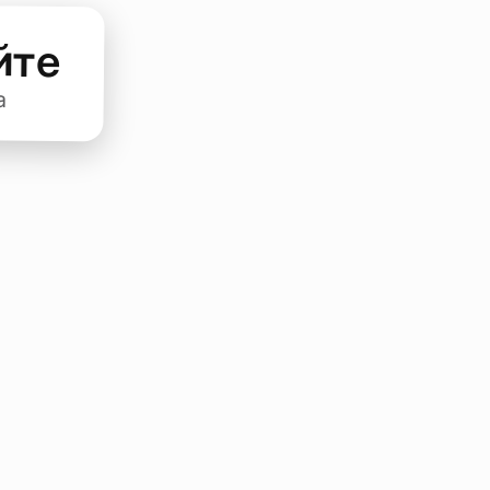
йте
а