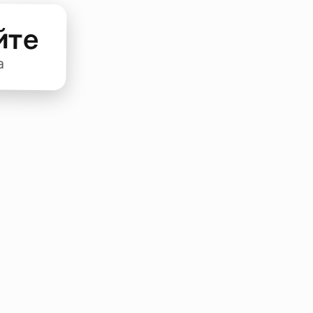
йте
а