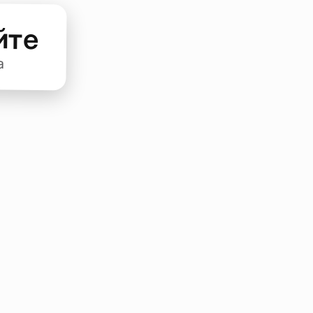
йте
а