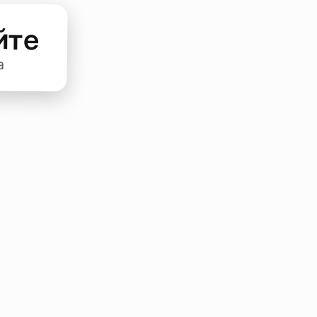
йте
а