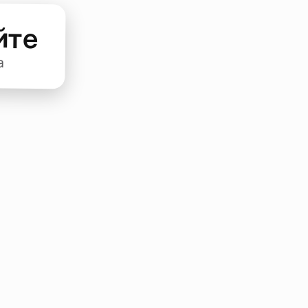
йте
а