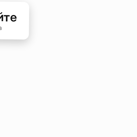
йте
а