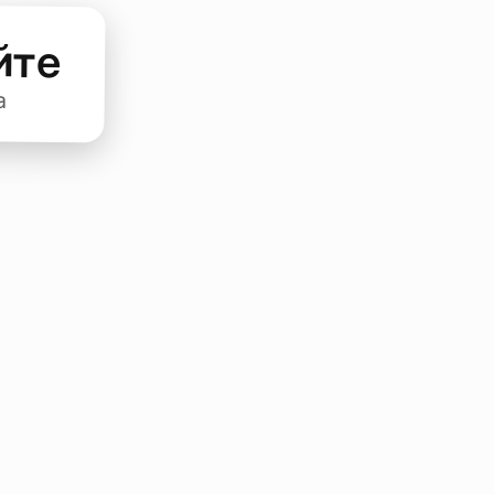
йте
а