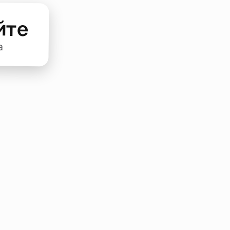
йте
а