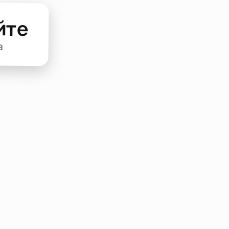
йте
а