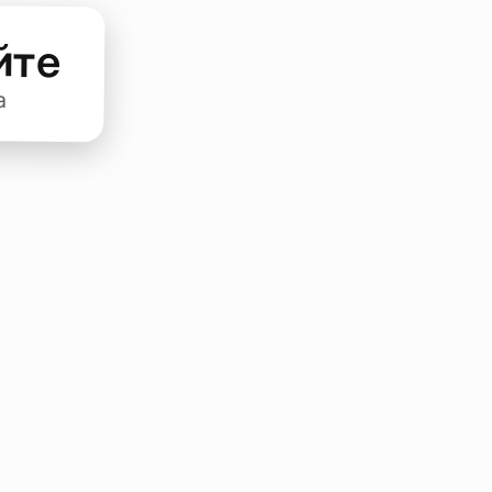
йте
а