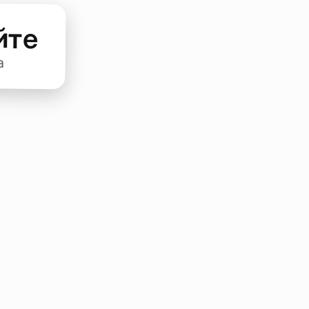
йте
а