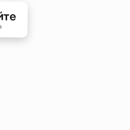
йте
а