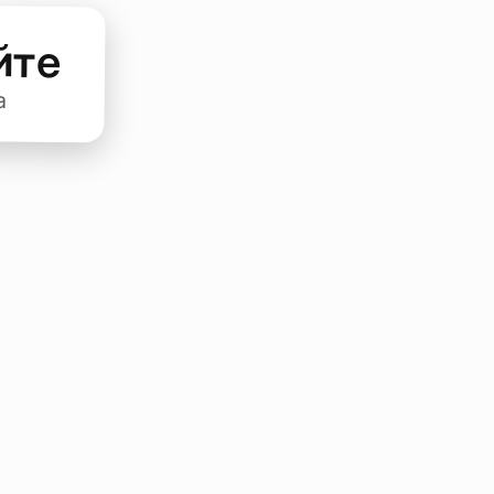
йте
а