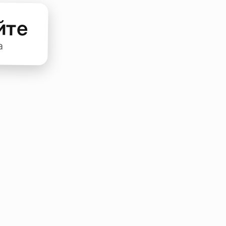
йте
а