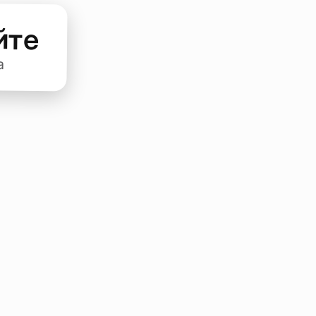
йте
а