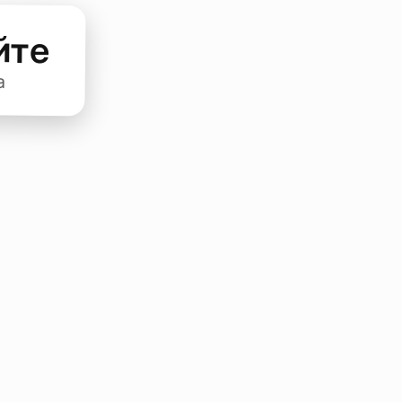
йте
а