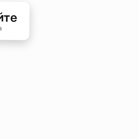
йте
а