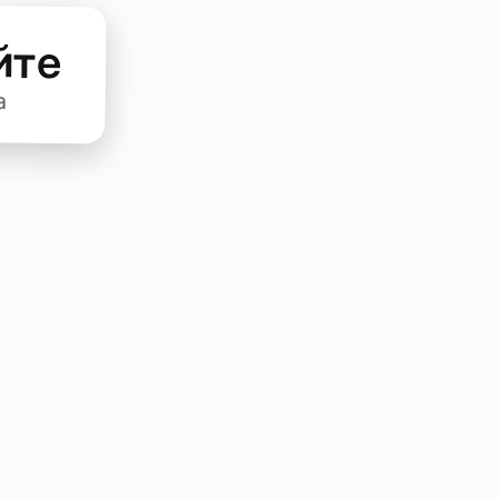
йте
а