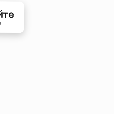
йте
а