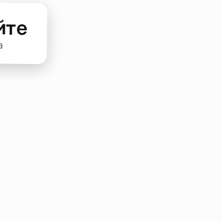
йте
а