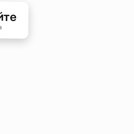
йте
а