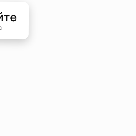
йте
а