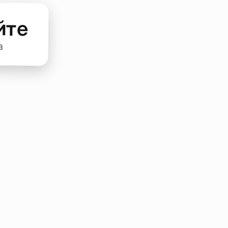
йте
а