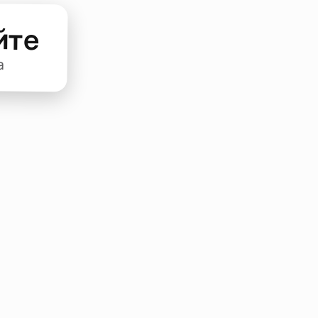
йте
а