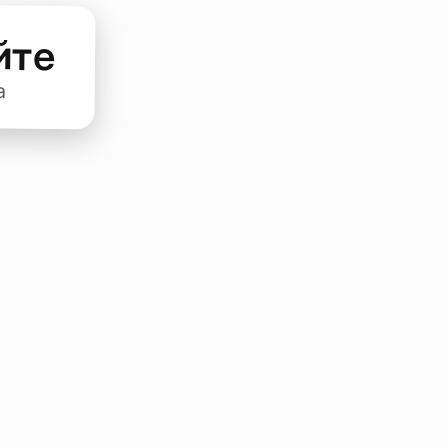
йте
а