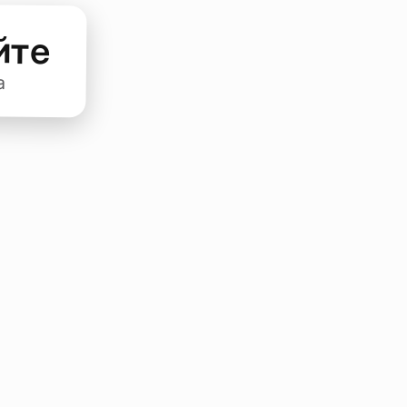
йте
а