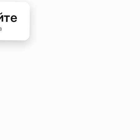
йте
а