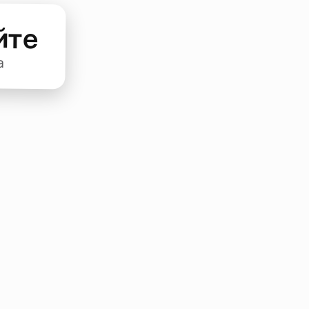
йте
а