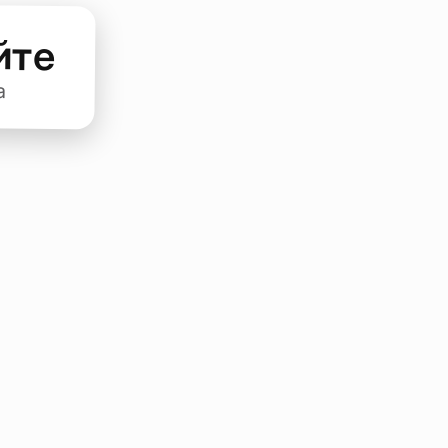
йте
а