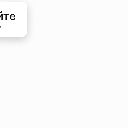
йте
а