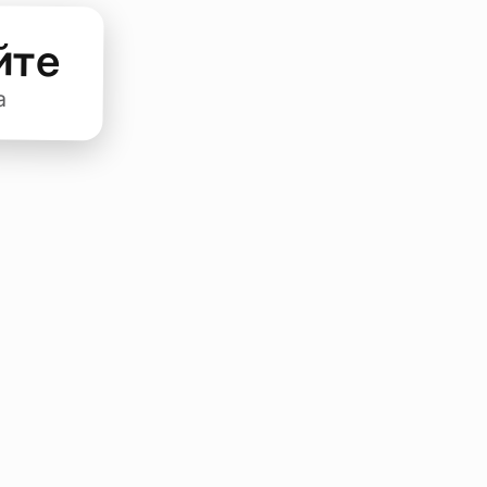
йте
а