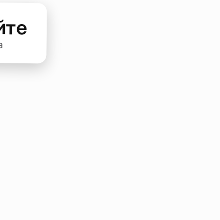
йте
а