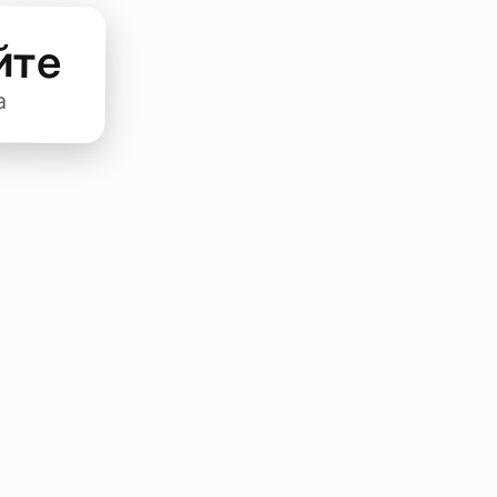
йте
а