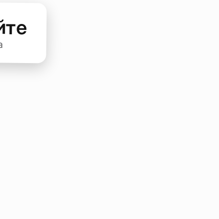
йте
а