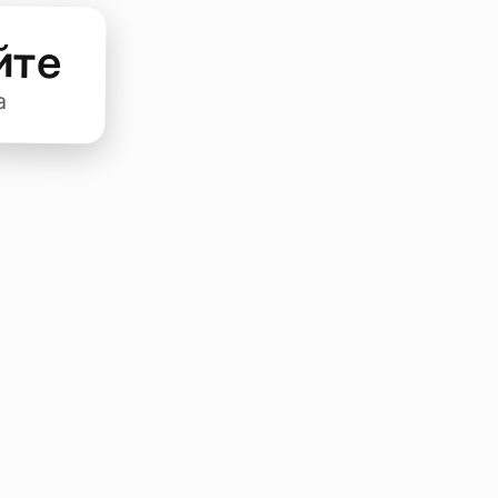
йте
а