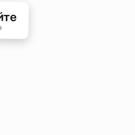
йте
а