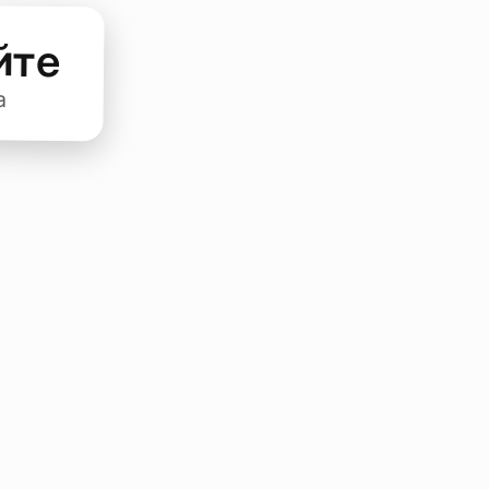
йте
а