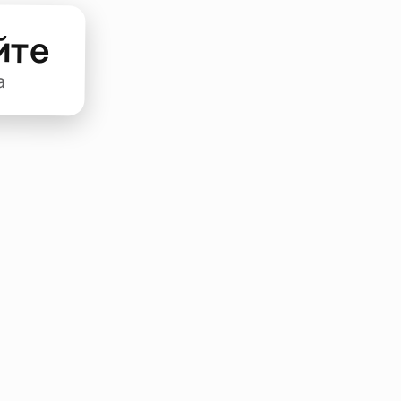
йте
а