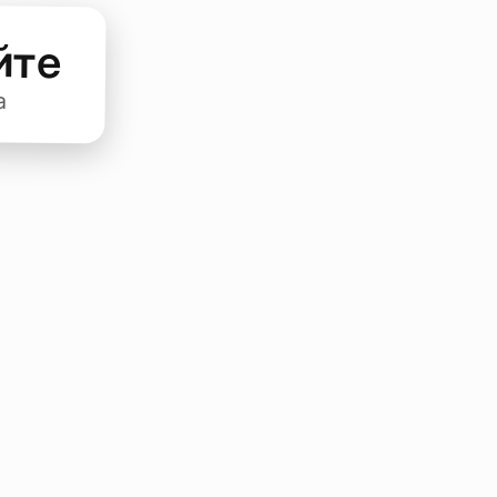
йте
а