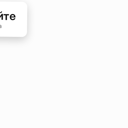
йте
а