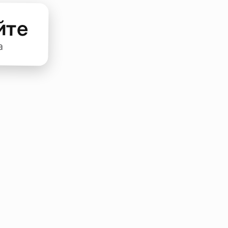
йте
а